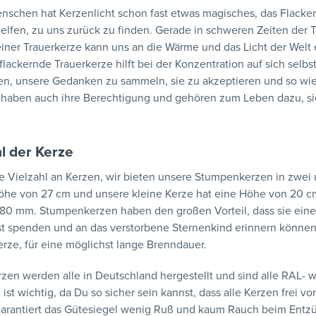
nschen hat Kerzenlicht schon fast etwas magisches, das Flack
elfen, zu uns zurück zu finden. Gerade in schweren Zeiten der T
einer
Trauerkerze
kann uns an die Wärme und das Licht der Welt er
flackernde Trauerkerze hilft bei der Konzentration auf sich selbst
en, unsere Gedanken zu sammeln, sie zu akzeptieren und so wi
haben auch ihre Berechtigung und gehören zum Leben dazu, si
l der Kerze
ne Vielzahl an Kerzen, wir bieten unsere Stumpenkerzen in zwei
öhe von 27 cm und unsere kleine Kerze hat eine Höhe von 20 c
 80 mm. Stumpenkerzen haben den großen Vorteil, dass sie ein
st spenden und an das verstorbene Sternenkind erinnern können
ze, für eine möglichst lange Brenndauer.
zen werden alle in Deutschland hergestellt und sind alle RAL- w
 ist wichtig, da Du so sicher sein kannst, dass alle Kerzen frei 
garantiert das Gütesiegel wenig Ruß und kaum Rauch beim Entz