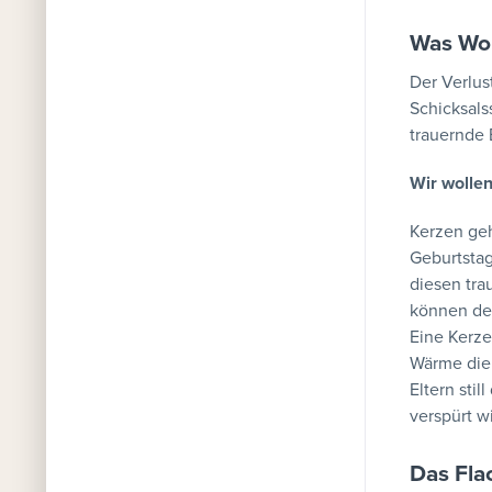
Was Wor
Der Verlus
Schicksals
trauernde 
Wir wollen
Kerzen geh
Geburtstag
diesen tra
können den
Eine Kerze
Wärme die 
Eltern sti
verspürt wi
Das Fla