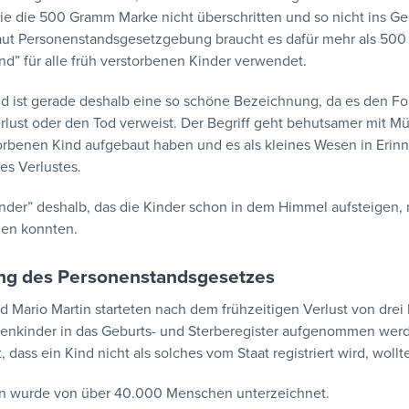
ie die 500 Gramm Marke nicht überschritten und so nicht ins G
ut Personenstandsgesetzgebung braucht es dafür mehr als 500 
nd” für alle früh verstorbenen Kinder verwendet.
d ist gerade deshalb eine so schöne Bezeichnung, da es den Fo
rlust oder den Tod verweist. Der Begriff geht behutsamer mit M
rbenen Kind aufgebaut haben und es als kleines Wesen in Erin
s Verlustes.
nder” deshalb, das die Kinder schon in dem Himmel aufsteigen, 
en konnten.
ng des Personenstandsgesetzes
d Mario Martin starteten nach dem frühzeitigen Verlust von drei 
enkinder in das Geburts- und Sterberegister aufgenommen werd
, dass ein Kind nicht als solches vom Staat registriert wird, woll
ion wurde von über 40.000 Menschen unterzeichnet.