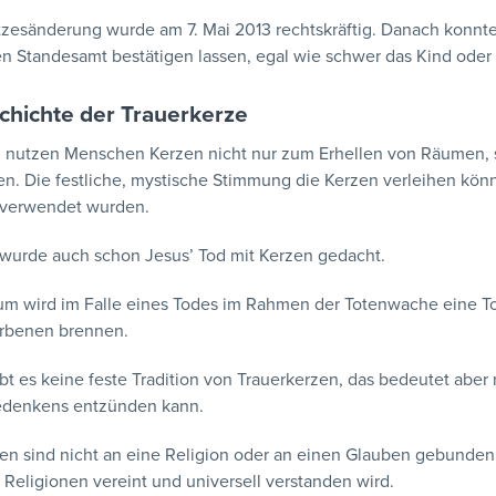
zesänderung wurde am 7. Mai 2013 rechtskräftig. Danach konnt
n Standesamt bestätigen lassen, egal wie schwer das Kind oder
chichte der Trauerkerze
h nutzen Menschen Kerzen nicht nur zum Erhellen von Räumen, 
en. Die festliche, mystische Stimmung die Kerzen verleihen kön
 verwendet wurden.
 wurde auch schon Jesus’ Tod mit Kerzen gedacht.
m wird im Falle eines Todes im Rahmen der Totenwache eine Tot
orbenen brennen.
ibt es keine feste Tradition von Trauerkerzen, das bedeutet aber
edenkens entzünden kann.
en sind nicht an eine Religion oder an einen Glauben gebunden.
s Religionen vereint und universell verstanden wird.