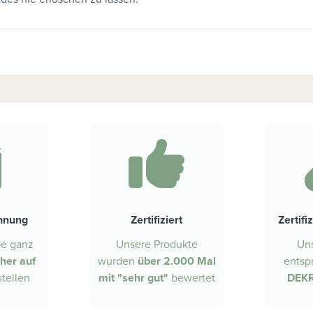
hnung
Zertifiziert
Zertifi
be ganz
Unsere Produkte
Un
cher auf
wurden
über 2.000 Mal
entsp
tellen
mit "sehr gut"
bewertet
DEKR