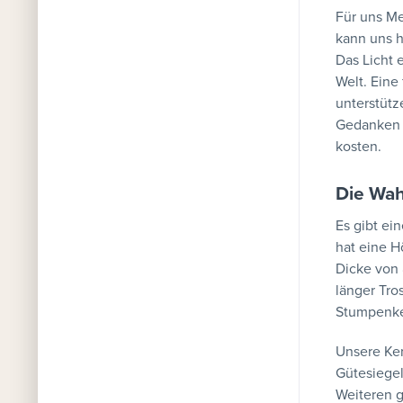
Für uns Me
kann uns h
Das Licht 
Welt. Eine 
unterstütz
Gedanken 
kosten.
Die Wah
Es gibt ei
hat eine H
Dicke von
länger Tro
Stumpenker
Unsere Ker
Gütesiegel
Weiteren 