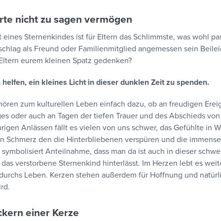
te nicht zu sagen vermögen
t eines Sternenkindes ist für Eltern das Schlimmste, was wohl p
schlag als Freund oder Familienmitglied angemessen sein Beilei
Eltern eurem kleinen Spatz gedenken?
 helfen, ein kleines Licht in dieser dunklen Zeit zu spenden.
ören zum kulturellen Leben einfach dazu, ob an freudigen Ereig
es oder auch an Tagen der tiefen Trauer und des Abschieds von
urigen Anlässen fällt es vielen von uns schwer, das Gefühlte in 
 Schmerz den die Hinterbliebenen verspüren und die immense 
 symbolisiert Anteilnahme, dass man da ist auch in dieser schwere
das verstorbene Sternenkind hinterlässt. Im Herzen lebt es weit
ll durchs Leben. Kerzen stehen außerdem für Hoffnung und natürlich
rd.
ckern einer Kerze