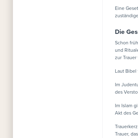
Eine Geset
zuständige
Die Ges
Schon frü
und Ritual
zur Trauer
Laut Bibel
Im Judentu
des Verst
Im Islam g
Akt des G
Trauerkerz
Trauer, da