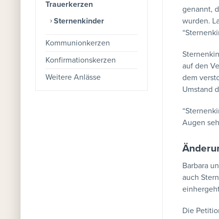
Trauerkerzen
genannt, d
Sternenkinder
wurden. La
“Sternenki
Kommunionkerzen
Sternenkin
Konfirmationskerzen
auf den Ve
Weitere Anlässe
dem versto
Umstand de
“Sternenki
Augen seh
Änderu
Barbara un
auch Stern
einhergeht
Die Petit