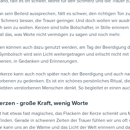
tand, fällt es oft schwer, Worte für den Schmerz und die Trauer z
 sein Beileid aussprechen, fällt es schwer, den richtigen Ton zu
Schmerz besser, die Trauer geringer. Und doch wollen wir ausdr
h sein zu wollen. Kerzen sind tolle Botschafter, in Stille erinner
all das, was Worte nicht vermögen zu sagen und noch mehr.
zen können auch dazu genutzt werden, am Tag der Beerdigung d
Symbolisch wird sein Licht weitergetragen und erlischt nicht mit
benen, in Gedanken und Erinnerungen.
erkerze kann auch noch später nach der Beerdigung und auch n
rbenen zu gedenken. Es ist ein schönes persönliches Ritual, 
iebten verstorbenen Menschen denkt. So begleitet er einen auc
erzen - große Kraft, wenig Worte
t hat etwas fast magisches, das Flackern der Kerze schenkt un
finden. Gerade in schweren Zeiten der Trauer fühlen wir uns oft 
e kann uns an die Wärme und das Licht der Welt erinnern und dass