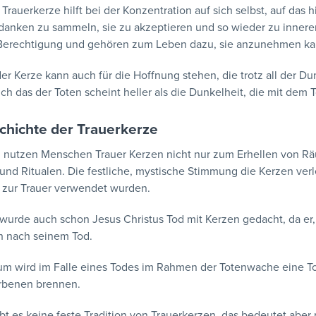
Trauerkerze hilft bei der Konzentration auf sich selbst, auf das h
danken zu sammeln, sie zu akzeptieren und so wieder zu inne
Berechtigung und gehören zum Leben dazu, sie anzunehmen kann
der Kerze kann auch für die Hoffnung stehen, die trotz all der Du
ch das der Toten scheint heller als die Dunkelheit, die mit dem 
chichte der Trauerkerze
h nutzen Menschen Trauer Kerzen nicht nur zum Erhellen von R
und Ritualen. Die festliche, mystische Stimmung die Kerzen ver
 zur Trauer verwendet wurden.
 wurde auch schon Jesus Christus Tod mit Kerzen gedacht, da er
ch nach seinem Tod.
m wird im Falle eines Todes im Rahmen der Totenwache eine Tot
orbenen brennen.
ibt es keine feste Tradition von Trauerkerzen, das bedeutet aber