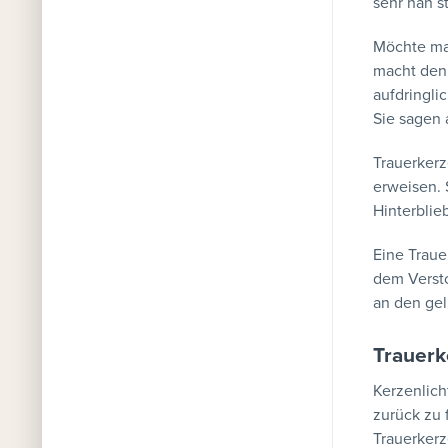
sehr nah s
Möchte man
macht den 
aufdringlic
Sie sagen 
Trauerker
erweisen. 
Hinterblie
Eine Trau
dem Versto
an den gel
Trauerk
Kerzenlich
zurück zu 
Trauerkerz