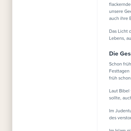
flackernde 
unsere Ge
auch ihre 
Das Licht 
Lebens, au
Die Ges
Schon frü
Festtagen 
früh schon
Laut Bibel
sollte, au
Im Judentu
des verst
Im Islam g